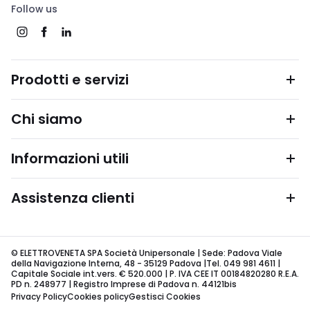
Follow us
Prodotti e servizi
Chi siamo
Informazioni utili
Assistenza clienti
© ELETTROVENETA SPA Società Unipersonale | Sede: Padova Viale
della Navigazione Interna, 48 - 35129 Padova |Tel. 049 981 4611 |
Capitale Sociale int.vers. € 520.000 | P. IVA CEE IT 00184820280 R.E.A.
PD n. 248977 | Registro Imprese di Padova n. 44121bis
Privacy Policy
Cookies policy
Gestisci Cookies