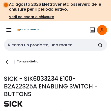
Vai alla
Vai
Ad agosto 2026 Elettroveneta osserverà delle
navigazione
alla
chiusure per il periodo estivo.
pagina
Vedi calendario chiusure
Cerca input
Torna indietro
SICK - SIK6033234 E100-
B2A22S25A ENABLING SWITCH -
BUTTONS