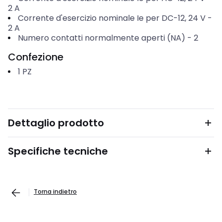
2
A
Corrente d'esercizio nominale Ie per DC-12, 24 V
-
2
A
Numero contatti normalmente aperti (NA)
-
2
Confezione
1
PZ
Dettaglio prodotto
Specifiche tecniche
Torna indietro