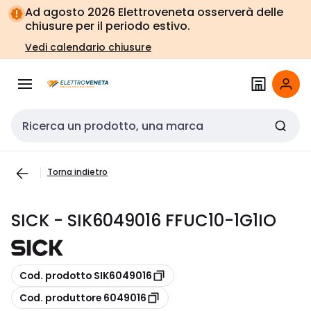
Vai alla
Vai
Ad agosto 2026 Elettroveneta osserverà delle
navigazione
alla
chiusure per il periodo estivo.
pagina
Vedi calendario chiusure
Cerca input
Torna indietro
SICK - SIK6049016 FFUC10-1G1IO
copia
Cod. prodotto SIK6049016
copia
Cod. produttore 6049016