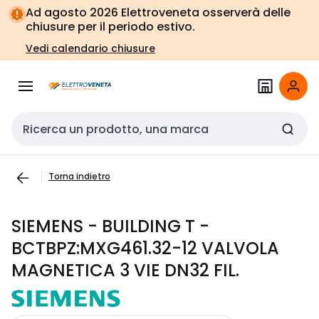
Vai alla
Vai
Ad agosto 2026 Elettroveneta osserverà delle
navigazione
alla
chiusure per il periodo estivo.
pagina
Vedi calendario chiusure
Cerca input
Torna indietro
SIEMENS - BUILDING T -
BCTBPZ:MXG461.32-12 VALVOLA
MAGNETICA 3 VIE DN32 FIL.