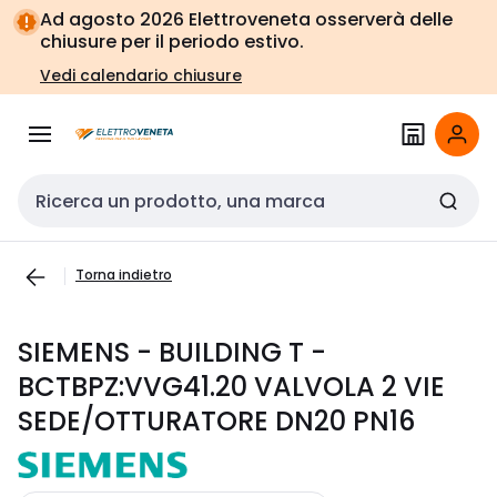
Vai alla
Vai
Ad agosto 2026 Elettroveneta osserverà delle
navigazione
alla
chiusure per il periodo estivo.
pagina
Vedi calendario chiusure
Cerca input
Torna indietro
SIEMENS - BUILDING T -
BCTBPZ:VVG41.20 VALVOLA 2 VIE
SEDE/OTTURATORE DN20 PN16