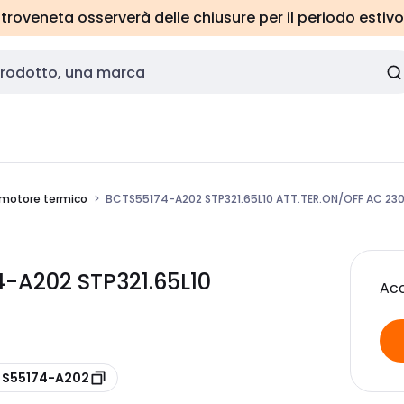
roveneta osserverà delle chiusure per il periodo estivo
motore termico
BCTS55174-A202 STP321.65L10 ATT.TER.ON/OFF AC 23
4-A202 STP321.65L10
Acc
e S55174-A202