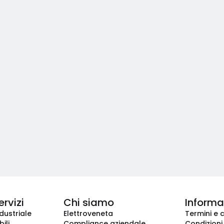
ervizi
Chi siamo
Informaz
dustriale
Elettroveneta
Termini e 
ili
Compliance aziendale
Condizioni