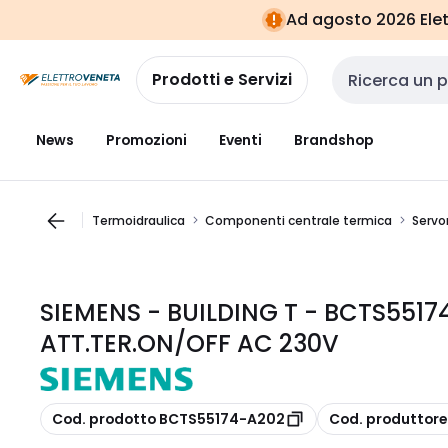
Vai alla
Vai
Ad agosto 2026 Elett
navigazione
alla
pagina
Prodotti e Servizi
Cerca input
News
Promozioni
Eventi
Brandshop
Termoidraulica
Componenti centrale termica
Servo
SIEMENS - BUILDING T - BCTS5517
ATT.TER.ON/OFF AC 230V
copia
copia
Cod. prodotto BCTS55174-A202
Cod. produttor