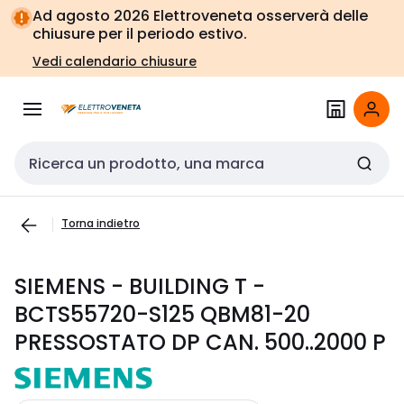
Vai alla
Vai
Ad agosto 2026 Elettroveneta osserverà delle
navigazione
alla
chiusure per il periodo estivo.
pagina
Vedi calendario chiusure
Cerca input
Torna indietro
SIEMENS - BUILDING T -
BCTS55720-S125 QBM81-20
PRESSOSTATO DP CAN. 500..2000 P