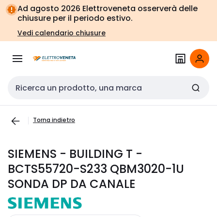
Vai alla
Vai
Ad agosto 2026 Elettroveneta osserverà delle
navigazione
alla
chiusure per il periodo estivo.
pagina
Vedi calendario chiusure
Cerca input
Torna indietro
SIEMENS - BUILDING T -
BCTS55720-S233 QBM3020-1U
SONDA DP DA CANALE