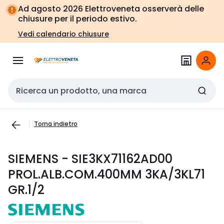
Vai alla
Vai
Ad agosto 2026 Elettroveneta osserverà delle
navigazione
alla
chiusure per il periodo estivo.
pagina
Vedi calendario chiusure
Cerca input
Torna indietro
SIEMENS - SIE3KX71162AD00
PROL.ALB.COM.400MM 3KA/3KL71
GR.1/2