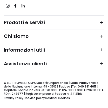
Prodotti e servizi
Chi siamo
Informazioni utili
Assistenza clienti
© ELETTROVENETA SPA Società Unipersonale | Sede: Padova Viale
della Navigazione Interna, 48 - 35129 Padova |Tel. 049 981 4611 |
Capitale Sociale int.vers. € 520.000 | P. IVA CEE IT 00184820280 R.E.A.
PD n. 248977 | Registro Imprese di Padova n. 44121bis
Privacy Policy
Cookies policy
Gestisci Cookies