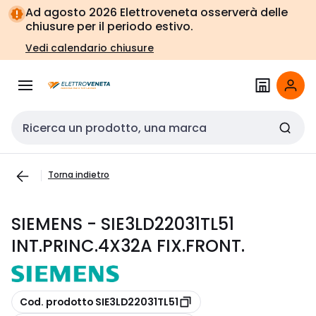
Vai alla
Vai
Ad agosto 2026 Elettroveneta osserverà delle
navigazione
alla
chiusure per il periodo estivo.
pagina
Vedi calendario chiusure
Cerca input
Torna indietro
SIEMENS - SIE3LD22031TL51
INT.PRINC.4X32A FIX.FRONT.
copia
Cod. prodotto SIE3LD22031TL51