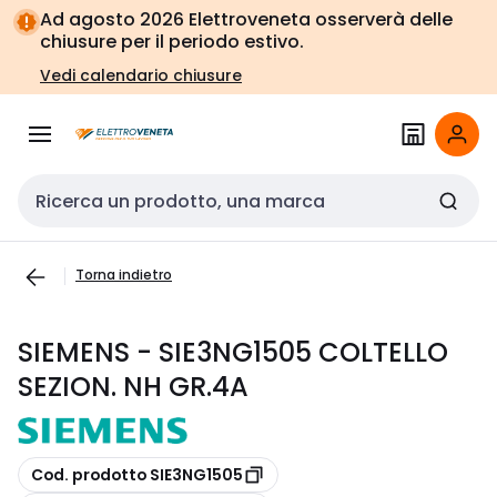
Vai alla
Vai
Ad agosto 2026 Elettroveneta osserverà delle
navigazione
alla
chiusure per il periodo estivo.
pagina
Vedi calendario chiusure
Cerca input
Torna indietro
SIEMENS - SIE3NG1505 COLTELLO
SEZION. NH GR.4A
copia
Cod. prodotto SIE3NG1505