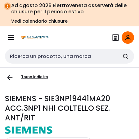
Vai alla
Vai
Ad agosto 2026 Elettroveneta osserverà delle
navigazione
alla
chiusure per il periodo estivo.
pagina
Vedi calendario chiusure
Cerca input
Torna indietro
SIEMENS - SIE3NP19441MA20
ACC.3NP1 NH1 COLTELLO SEZ.
ANT/RIT