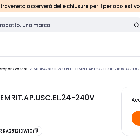
roveneta osserverà delle chiusure per il periodo estivo
temporizzatore
SIE3RA28121DW10 RELE TEMRIT.AP.USC.EL.24-240V AC-DC
TEMRIT.AP.USC.EL.24-240V
Acc
 3RA28121DW10