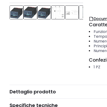
Docum
Caratter
Funzio
Tempo 
Numero
Princip
Numero
Confez
1
PZ
Dettaglio prodotto
Specifiche tecniche