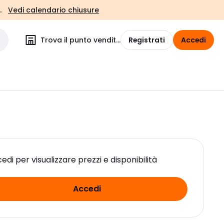
.
Vedi calendario chiusure
Trova il punto vendita
Registrati
Accedi
edi per visualizzare prezzi e disponibilità
Accedi