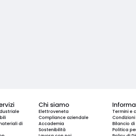
ervizi
Chi siamo
Informaz
dustriale
Elettroveneta
Termini e 
ili
Compliance aziendale
Condizioni
ateriali di
Accademia
Bilancio di
Sostenibilità
Politica pe
ion
Lavora con noi
Policy di D