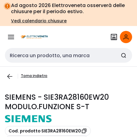
Vai alla
Vai
Ad agosto 2026 Elettroveneta osserverà delle
navigazione
alla
chiusure per il periodo estivo.
pagina
Vedi calendario chiusure
Cerca input
Torna indietro
SIEMENS - SIE3RA28160EW20
MODULO.FUNZIONE S-T
copia
Cod. prodotto SIE3RA28160EW20