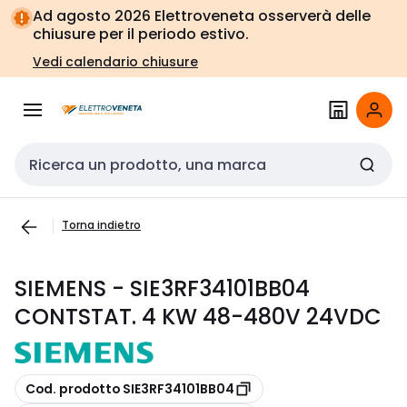
Vai alla
Vai
Ad agosto 2026 Elettroveneta osserverà delle
navigazione
alla
chiusure per il periodo estivo.
pagina
Vedi calendario chiusure
Cerca input
Torna indietro
SIEMENS - SIE3RF34101BB04
CONTSTAT. 4 KW 48-480V 24VDC
copia
Cod. prodotto SIE3RF34101BB04