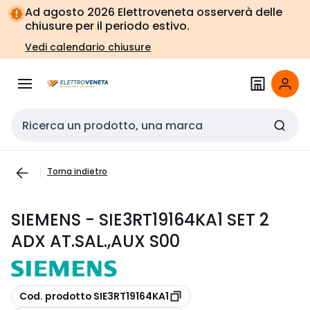
Vai alla
Vai
Ad agosto 2026 Elettroveneta osserverà delle
navigazione
alla
chiusure per il periodo estivo.
pagina
Vedi calendario chiusure
Cerca input
Torna indietro
SIEMENS - SIE3RT19164KA1 SET 2
ADX AT.SAL.,AUX S00
copia
Cod. prodotto SIE3RT19164KA1