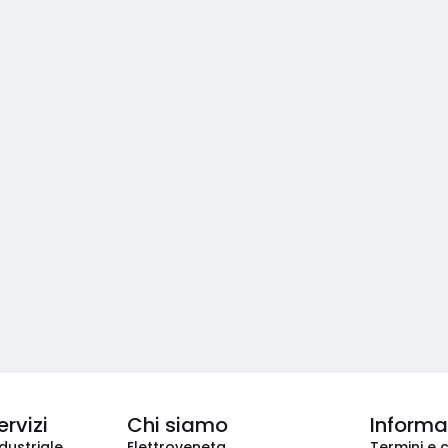
ervizi
Chi siamo
Informaz
dustriale
Elettroveneta
Termini e 