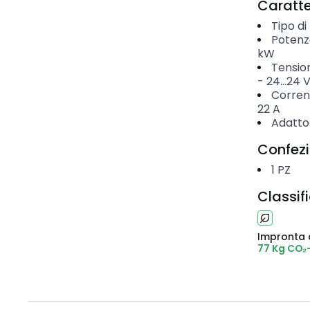
Caratter
Tipo di
Potenz
kW
Tensio
-
24...24
Corrent
22
A
Adatto 
Confez
1
PZ
Classif
Impronta 
77 Kg CO₂