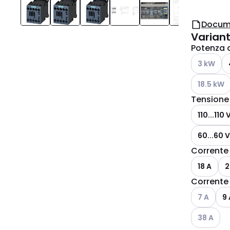
Docum
Varian
Potenza d
Vedi le opzi
3 kW
Vedi le opzi
18.5 kW
Tensione 
110...110 
60...60 V
Corrente 
18 A
2
Corrente 
Vedi le opzi
7 A
9 
Vedi le opzi
38 A