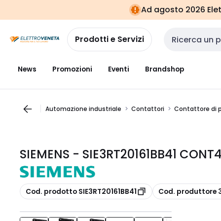
Vai alla
Vai
Ad agosto 2026 Elett
navigazione
alla
pagina
Prodotti e Servizi
Cerca input
News
Promozioni
Eventi
Brandshop
Automazione industriale
Contattori
Contattore di 
SIEMENS - SIE3RT20161BB41 CONT4
copia
copia
Cod. prodotto SIE3RT20161BB41
Cod. produttore 