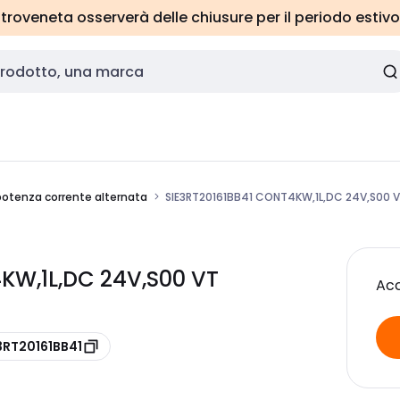
roveneta osserverà delle chiusure per il periodo estivo
potenza corrente alternata
SIE3RT20161BB41 CONT4KW,1L,DC 24V,S00 
KW,1L,DC 24V,S00 VT
Acc
3RT20161BB41