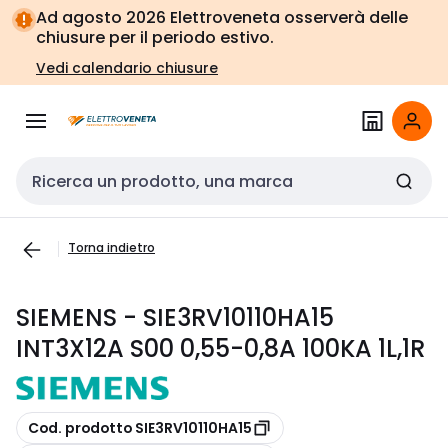
Vai alla
Vai
Ad agosto 2026 Elettroveneta osserverà delle
navigazione
alla
chiusure per il periodo estivo.
pagina
Vedi calendario chiusure
Cerca input
Torna indietro
SIEMENS - SIE3RV10110HA15
INT3X12A S00 0,55-0,8A 100KA 1L,1R
copia
Cod. prodotto SIE3RV10110HA15