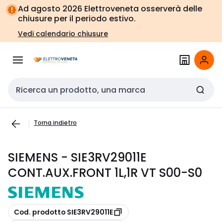
Vai alla
Vai
Ad agosto 2026 Elettroveneta osserverà delle
navigazione
alla
chiusure per il periodo estivo.
pagina
Vedi calendario chiusure
Cerca input
Torna indietro
SIEMENS - SIE3RV29011E
CONT.AUX.FRONT 1L,1R VT S00-S0
copia
Cod. prodotto SIE3RV29011E