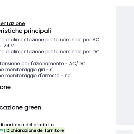
entazione
istiche principali
ne di alimentazione pilota nominale per AC
...24
V
ne di alimentazione pilota nominale per DC
V
 tensione per l'azionamento
-
AC/DC
e monitoraggio giri
-
sì
ne monitoraggio d'arresto
-
no
ione
icazione green
di carbonio del prodotto
-eq
Dichiarazione del fornitore