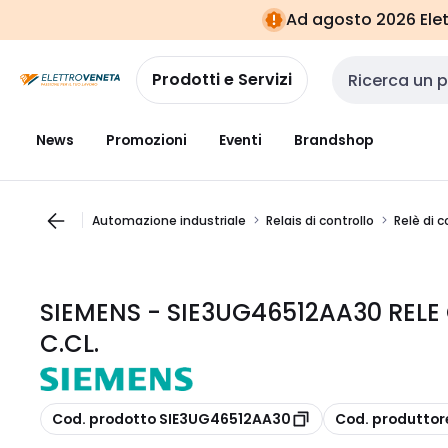
Vai alla
Vai
Ad agosto 2026 Elett
navigazione
alla
pagina
Prodotti e Servizi
Cerca input
News
Promozioni
Eventi
Brandshop
Automazione industriale
Relais di controllo
Relè di c
SIEMENS - SIE3UG46512AA30 REL
C.CL.
copia
copia
Cod. prodotto SIE3UG46512AA30
Cod. produtto