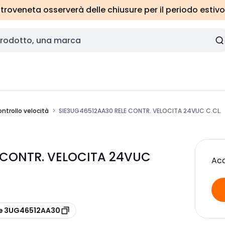
roveneta osserverà delle chiusure per il periodo estivo
ontrollo velocità
SIE3UG46512AA30 RELE CONTR. VELOCITA 24VUC C.CL.
E CONTR. VELOCITA 24VUC
Acc
re 3UG46512AA30