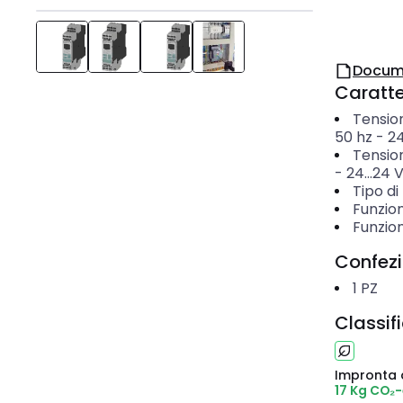
Docum
Caratter
Tensio
50 hz
-
24
Tensio
-
24...24
Tipo di
Funzion
Funzio
Confez
1
PZ
Classif
Impronta 
17 Kg CO₂