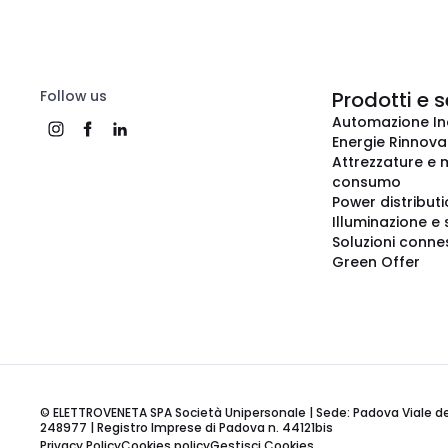
Follow us
Prodotti e s
Automazione In
Energie Rinnovab
Attrezzature e m
consumo
Power distribut
Illuminazione e 
Soluzioni conne
Green Offer
© ELETTROVENETA SPA Società Unipersonale | Sede: Padova Viale della
248977 | Registro Imprese di Padova n. 44121bis
Privacy Policy
Cookies policy
Gestisci Cookies