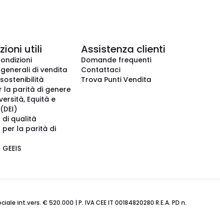
ioni utili
Assistenza clienti
condizioni
Domande frequenti
 generali di vendita
Contattaci
 sostenibilità
Trova Punti Vendita
r la parità di genere
iversità, Equità e
(DEI)
 di qualità
 per la parità di
o GEEIS
ale int.vers. € 520.000 | P. IVA CEE IT 00184820280 R.E.A. PD n.