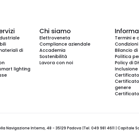
ervizi
Chi siamo
Informaz
dustriale
Elettroveneta
Termini e 
ili
Compliance aziendale
Condizioni
ateriali di
Accademia
Bilancio di
Sostenibilità
Politica pe
ion
Lavora con noi
Policy di D
smart lighting
Inclusione 
sse
Certificato
Certificato
genere
Certificat
 Navigazione Interna, 48 - 35129 Padova |Tel. 049 981 4611 | Capitale Soci