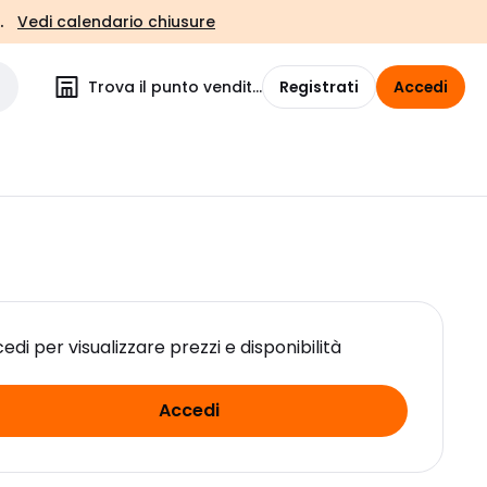
.
Vedi calendario chiusure
Trova il punto vendita
Registrati
Accedi
edi per visualizzare prezzi e disponibilità
Accedi