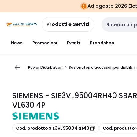
Vai alla
Vai
Ad agosto 2026 Elett
navigazione
alla
pagina
Prodotti e Servizi
Cerca input
News
Promozioni
Eventi
Brandshop
Power Distribution
Sezionatori e accessori per distrib.
SIEMENS - SIE3VL95004RH40 SBAR
VL630 4P
copia
copia
Cod. prodotto SIE3VL95004RH40
Cod. produtto