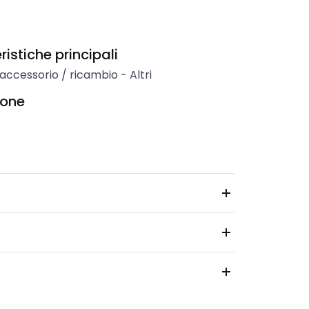
istiche principali
 accessorio / ricambio
-
Altri
ione