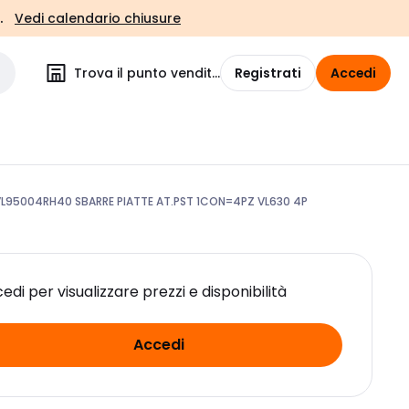
.
Vedi calendario chiusure
Trova il punto vendita
Registrati
Accedi
VL95004RH40 SBARRE PIATTE AT.PST 1CON=4PZ VL630 4P
edi per visualizzare prezzi e disponibilità
Accedi