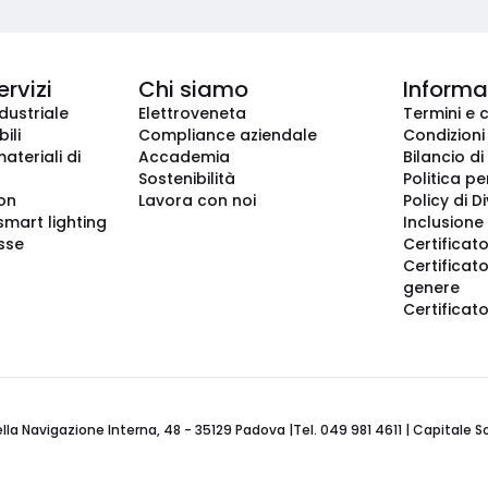
ervizi
Chi siamo
Informaz
dustriale
Elettroveneta
Termini e 
ili
Compliance aziendale
Condizioni
ateriali di
Accademia
Bilancio di
Sostenibilità
Politica pe
ion
Lavora con noi
Policy di D
smart lighting
Inclusione 
sse
Certificato
Certificato
genere
Certificat
 Navigazione Interna, 48 - 35129 Padova |Tel. 049 981 4611 | Capitale Soci