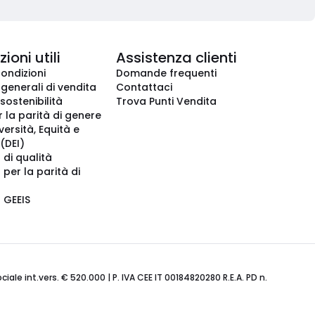
ioni utili
Assistenza clienti
condizioni
Domande frequenti
 generali di vendita
Contattaci
 sostenibilità
Trova Punti Vendita
r la parità di genere
iversità, Equità e
(DEI)
 di qualità
 per la parità di
o GEEIS
ale int.vers. € 520.000 | P. IVA CEE IT 00184820280 R.E.A. PD n.