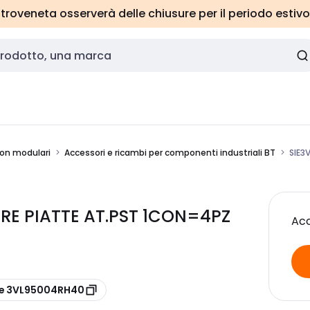
roveneta osserverà delle chiusure per il periodo estivo
 non modulari
Accessori e ricambi per componenti industriali BT
SIE3
RE PIATTE AT.PST 1CON=4PZ
Acc
re 3VL95004RH40