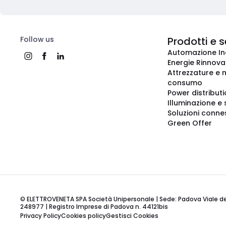
Follow us
Prodotti e s
Automazione In
Energie Rinnovab
Attrezzature e m
consumo
Power distribut
Illuminazione e 
Soluzioni conne
Green Offer
© ELETTROVENETA SPA Società Unipersonale | Sede: Padova Viale della
248977 | Registro Imprese di Padova n. 44121bis
Privacy Policy
Cookies policy
Gestisci Cookies