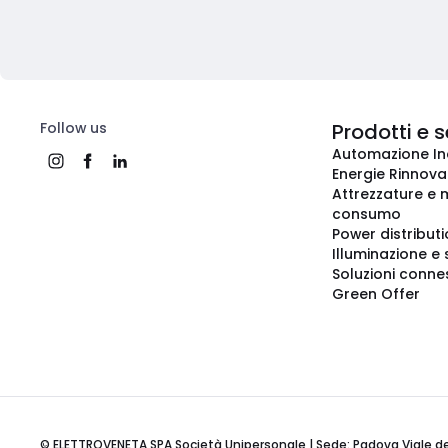
Follow us
Prodotti e s
Automazione In
Energie Rinnovab
Attrezzature e m
consumo
Power distribut
Illuminazione e 
Soluzioni conne
Green Offer
© ELETTROVENETA SPA Società Unipersonale | Sede: Padova Viale della