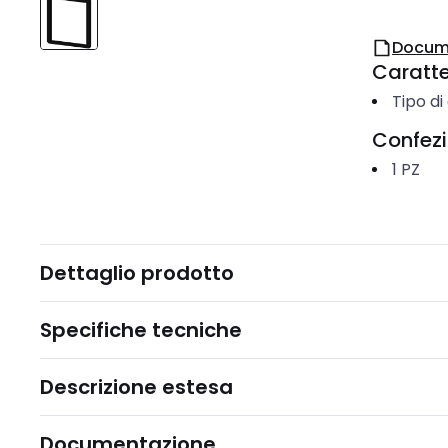
Docum
Caratter
Tipo di
Confez
1
PZ
Dettaglio prodotto
Specifiche tecniche
Descrizione estesa
Documentazione