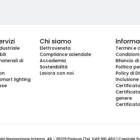
ervizi
Chi siamo
Informaz
dustriale
Elettroveneta
Termini e 
ili
Compliance aziendale
Condizioni
ateriali di
Accademia
Bilancio di
Sostenibilità
Politica pe
ion
Lavora con noi
Policy di D
smart lighting
Inclusione 
sse
Certificato
Certificato
genere
Certificat
 Navigazione Interna, 48 - 35129 Padova |Tel. 049 981 4611 | Capitale Soci