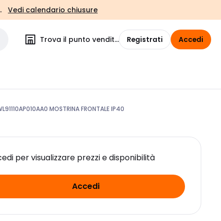
.
Vedi calendario chiusure
Trova il punto vendita
Registrati
Accedi
WL91110AP010AA0 MOSTRINA FRONTALE IP40
edi per visualizzare prezzi e disponibilità
Accedi