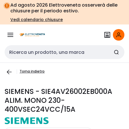
Vai alla
Vai
Ad agosto 2026 Elettroveneta osserverà delle
navigazione
alla
chiusure per il periodo estivo.
pagina
Vedi calendario chiusure
Cerca input
Torna indietro
SIEMENS - SIE4AV26002EB000A
ALIM. MONO 230-
400VSEC24VCC/15A