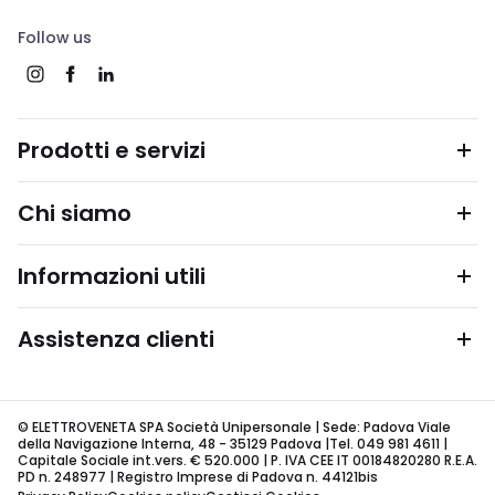
Follow us
Prodotti e servizi
Chi siamo
Informazioni utili
Assistenza clienti
© ELETTROVENETA SPA Società Unipersonale | Sede: Padova Viale
della Navigazione Interna, 48 - 35129 Padova |Tel. 049 981 4611 |
Capitale Sociale int.vers. € 520.000 | P. IVA CEE IT 00184820280 R.E.A.
PD n. 248977 | Registro Imprese di Padova n. 44121bis