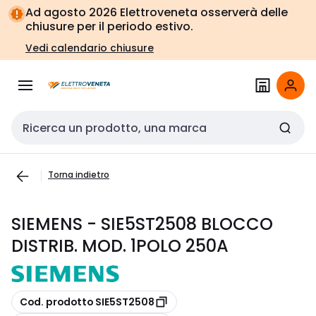
Vai alla
Vai
Ad agosto 2026 Elettroveneta osserverà delle
navigazione
alla
chiusure per il periodo estivo.
pagina
Vedi calendario chiusure
Cerca input
Torna indietro
SIEMENS - SIE5ST2508 BLOCCO
DISTRIB. MOD. 1POLO 250A
copia
Cod. prodotto SIE5ST2508