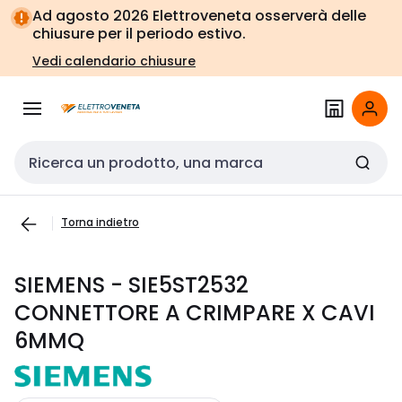
Vai alla
Vai
Ad agosto 2026 Elettroveneta osserverà delle
navigazione
alla
chiusure per il periodo estivo.
pagina
Vedi calendario chiusure
Cerca input
Torna indietro
SIEMENS - SIE5ST2532
CONNETTORE A CRIMPARE X CAVI
6MMQ