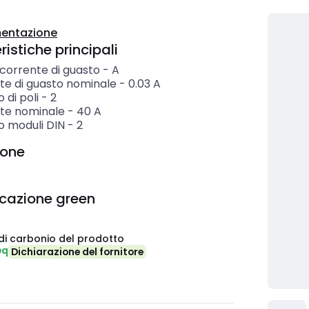
entazione
istiche principali
 corrente di guasto
-
A
te di guasto nominale
-
0.03
A
di poli
-
2
te nominale
-
40
A
 moduli DIN
-
2
ione
icazione green
di carbonio del prodotto
eq
Dichiarazione del fornitore