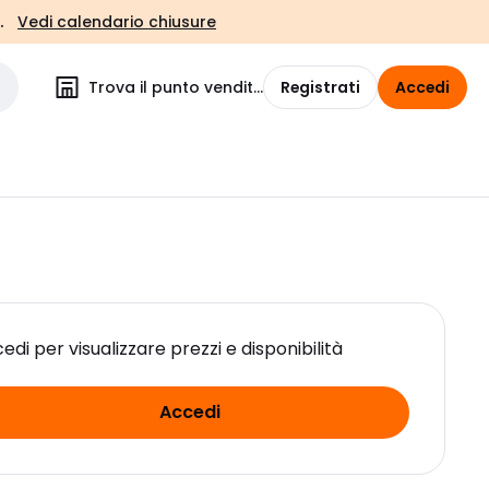
.
Vedi calendario chiusure
Trova il punto vendita
Registrati
Accedi
edi per visualizzare prezzi e disponibilità
Accedi