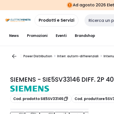
Vai alla
Vai
Ad agosto 2026 Elett
navigazione
alla
pagina
Prodotti e Servizi
Cerca input
News
Promozioni
Eventi
Brandshop
Power Distribution
Interr. autom-differenziali
Interr
SIEMENS - SIE5SV33146 DIFF. 2P 4
copia
copia
Cod. prodotto SIE5SV33146
Cod. produttore 5SV