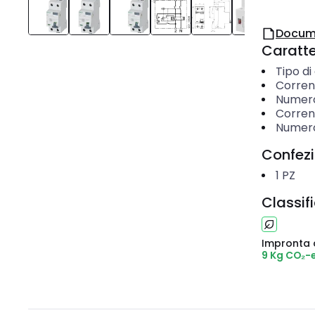
Docum
Caratter
Tipo di
Corren
Numero 
Corren
Numero
Confez
1
PZ
Classif
Impronta 
9 Kg CO₂-