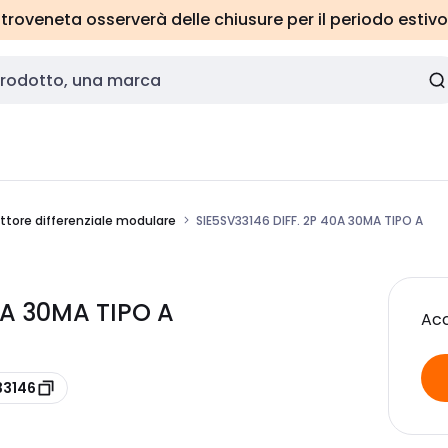
roveneta osserverà delle chiusure per il periodo estivo
uttore differenziale modulare
SIE5SV33146 DIFF. 2P 40A 30MA TIPO A
0A 30MA TIPO A
Acc
33146