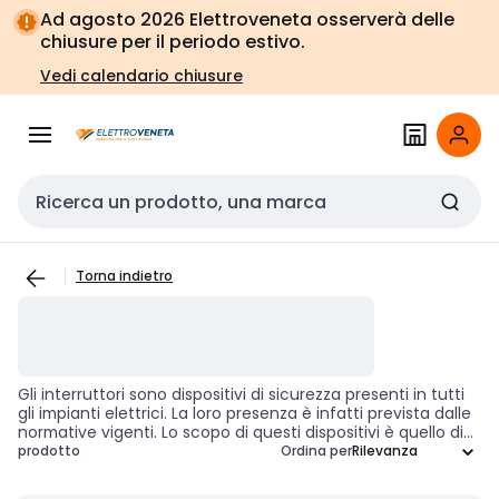
Vai alla
Vai
Ad agosto 2026 Elettroveneta osserverà delle
navigazione
alla
chiusure per il periodo estivo.
pagina
Vedi calendario chiusure
Cerca input
Torna indietro
Gli interruttori sono dispositivi di sicurezza presenti in tutti
gli impianti elettrici. La loro presenza è infatti prevista dalle
normative vigenti. Lo scopo di questi dispositivi è quello di
sospendere il flusso di energia nel momento in cui siano
prodotto
Ordina per
presenti contatti diretti o indiretti o vi sia una dispersione di
corrente - sovraccarichi e cortocircuiti sono un esempio.