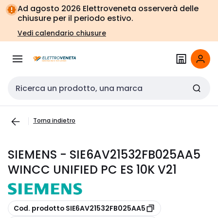
Vai alla
Vai
Ad agosto 2026 Elettroveneta osserverà delle
navigazione
alla
chiusure per il periodo estivo.
pagina
Vedi calendario chiusure
Cerca input
Torna indietro
SIEMENS - SIE6AV21532FB025AA5
WINCC UNIFIED PC ES 10K V21
copia
Cod. prodotto SIE6AV21532FB025AA5