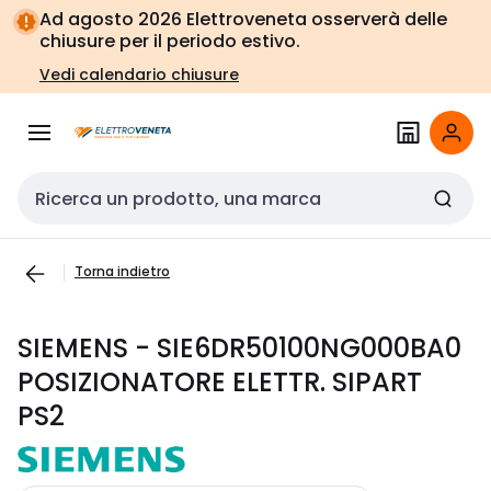
Vai alla
Vai
Ad agosto 2026 Elettroveneta osserverà delle
navigazione
alla
chiusure per il periodo estivo.
pagina
Vedi calendario chiusure
Cerca input
Torna indietro
SIEMENS - SIE6DR50100NG000BA0
POSIZIONATORE ELETTR. SIPART
PS2