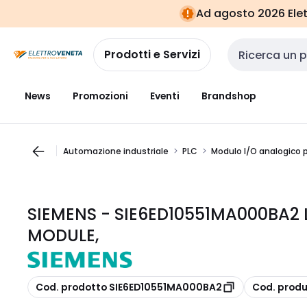
Vai alla
Vai
Ad agosto 2026 Elett
navigazione
alla
pagina
Prodotti e Servizi
Cerca input
News
Promozioni
Eventi
Brandshop
Automazione industriale
PLC
Modulo I/O analogico 
SIEMENS - SIE6ED10551MA000BA2
MODULE,
copia
copia
Cod. prodotto SIE6ED10551MA000BA2
Cod. prod