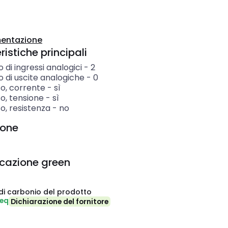
entazione
istiche principali
di ingressi analogici
-
2
 di uscite analogiche
-
0
so, corrente
-
sì
o, tensione
-
sì
o, resistenza
-
no
ione
icazione green
di carbonio del prodotto
-eq
Dichiarazione del fornitore