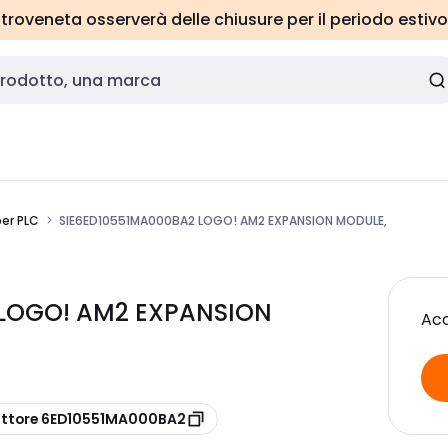
roveneta osserverà delle chiusure per il periodo estivo
per PLC
SIE6ED10551MA000BA2 LOGO! AM2 EXPANSION MODULE,
 LOGO! AM2 EXPANSION
Acc
uttore 6ED10551MA000BA2