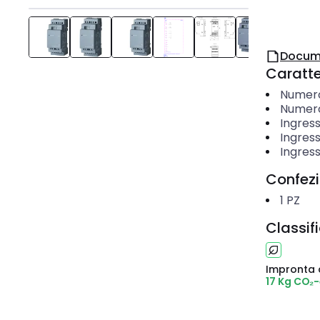
Docum
Caratter
Numero 
Numero
Ingres
Ingress
Ingress
Confez
1
PZ
Classif
Impronta 
17 Kg CO₂