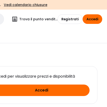
.
Vedi calendario chiusure
Trova il punto vendita
Registrati
Accedi
edi per visualizzare prezzi e disponibilità
Accedi