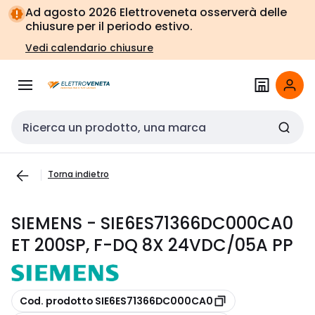
Vai alla
Vai
Ad agosto 2026 Elettroveneta osserverà delle
navigazione
alla
chiusure per il periodo estivo.
pagina
Vedi calendario chiusure
Cerca input
Torna indietro
SIEMENS - SIE6ES71366DC000CA0
ET 200SP, F-DQ 8X 24VDC/05A PP
copia
Cod. prodotto SIE6ES71366DC000CA0