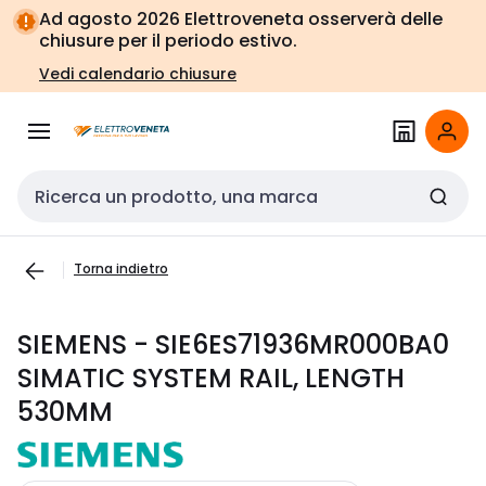
Vai alla
Vai
Ad agosto 2026 Elettroveneta osserverà delle
navigazione
alla
chiusure per il periodo estivo.
pagina
Vedi calendario chiusure
Cerca input
Torna indietro
SIEMENS - SIE6ES71936MR000BA0
SIMATIC SYSTEM RAIL, LENGTH
530MM