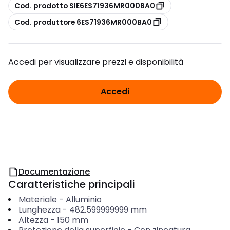
copia
Cod. prodotto SIE6ES71936MR000BA0
copia
Cod. produttore 6ES71936MR000BA0
Accedi per visualizzare prezzi e disponibilità
Accedi
Documentazione
Caratteristiche principali
Materiale
-
Alluminio
Lunghezza
-
482.599999999
mm
Altezza
-
150
mm