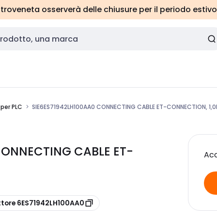
roveneta osserverà delle chiusure per il periodo estivo
per PLC
SIE6ES71942LH100AA0 CONNECTING CABLE ET-CONNECTION, 1,
 CONNECTING CABLE ET-
Acc
ttore 6ES71942LH100AA0