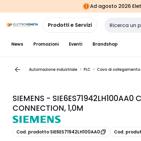
Vai alla
Vai
Ad agosto 2026 Elett
navigazione
alla
pagina
Prodotti e Servizi
Cerca input
News
Promozioni
Eventi
Brandshop
Automazione industriale
PLC
Cavo di collegamento 
SIEMENS - SIE6ES71942LH100AA0
CONNECTION, 1,0M
copia
copia
Cod. prodotto SIE6ES71942LH100AA0
Cod. produ