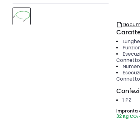
Docum
Caratter
Lunghe
Funzio
Esecuz
Connetto
Numero 
Esecuzi
Connetto
Confez
1
PZ
Impronta 
32 Kg CO₂