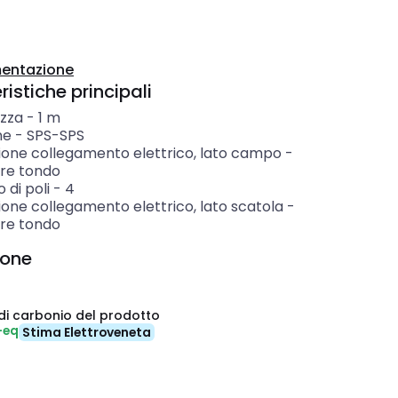
entazione
istiche principali
zza
-
1
m
ne
-
SPS-SPS
ione collegamento elettrico, lato campo
-
re tondo
di poli
-
4
one collegamento elettrico, lato scatola
-
re tondo
ione
di carbonio del prodotto
-eq
Stima Elettroveneta