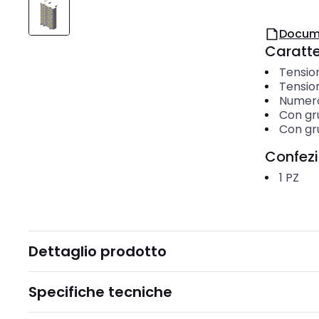
Docum
Caratter
Tension
Tensio
Numero
Con gru
Con gru
Confez
1
PZ
Dettaglio prodotto
Specifiche tecniche