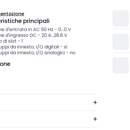
entazione
istiche principali
e d'entrata in AC 50 Hz
-
0...0
V
ne d'ingresso DC
-
20.4...28.8
V
 di slot
-
1
ppi da innesto, I/O digitali
-
sì
ppi da innesto, I/O analogici
-
no
ione