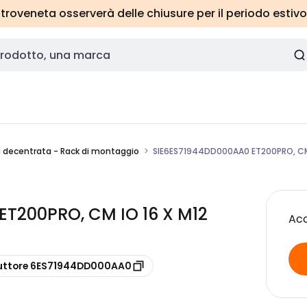
roveneta osserverà delle chiusure per il periodo estivo
a decentrata - Rack di montaggio
SIE6ES71944DD000AA0 ET200PRO, CM 
ET200PRO, CM IO 16 X M12
Acc
uttore 6ES71944DD000AA0