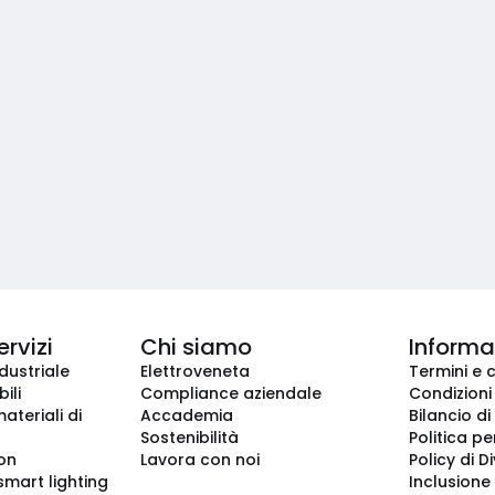
ervizi
Chi siamo
Informaz
dustriale
Elettroveneta
Termini e 
ili
Compliance aziendale
Condizioni
ateriali di
Accademia
Bilancio di
Sostenibilità
Politica pe
ion
Lavora con noi
Policy di D
smart lighting
Inclusione 