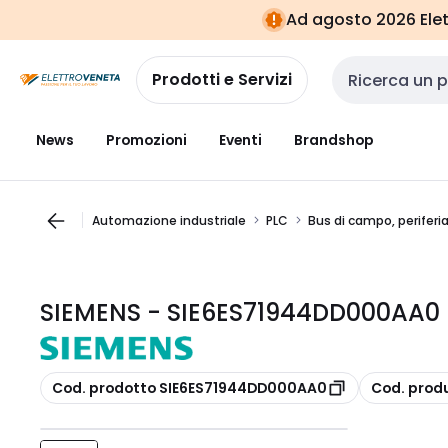
Vai alla
Vai
Ad agosto 2026 Elett
navigazione
alla
pagina
Prodotti e Servizi
Cerca input
News
Promozioni
Eventi
Brandshop
Automazione industriale
PLC
Bus di campo, periferi
SIEMENS - SIE6ES71944DD000AA0 
copia
copia
Cod. prodotto SIE6ES71944DD000AA0
Cod. prod