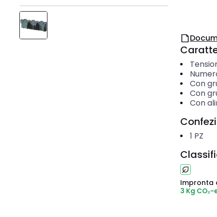
Docum
Caratter
Tensio
Numero
Con gru
Con gru
Con al
Confez
1
PZ
Classif
Impronta 
3 Kg CO₂-