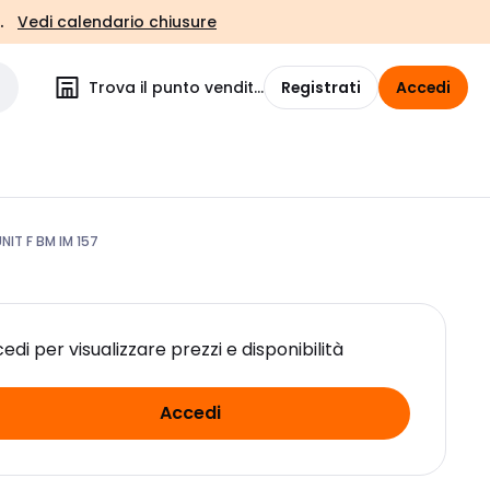
.
Vedi calendario chiusure
Trova il punto vendita
Registrati
Accedi
IT F BM IM 157
edi per visualizzare prezzi e disponibilità
Accedi