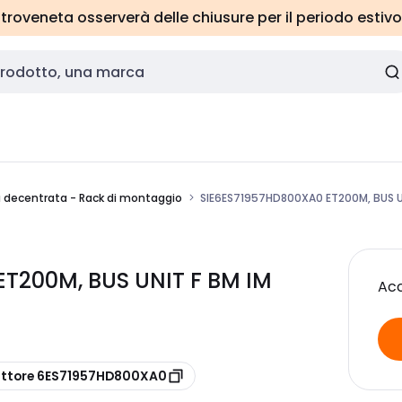
roveneta osserverà delle chiusure per il periodo estivo
a decentrata - Rack di montaggio
SIE6ES71957HD800XA0 ET200M, BUS UN
ET200M, BUS UNIT F BM IM
Acc
uttore 6ES71957HD800XA0