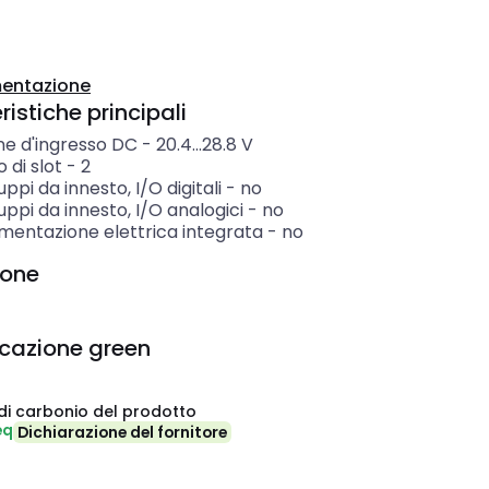
entazione
istiche principali
ne d'ingresso DC
-
20.4...28.8
V
 di slot
-
2
ppi da innesto, I/O digitali
-
no
ppi da innesto, I/O analogici
-
no
imentazione elettrica integrata
-
no
ione
icazione green
di carbonio del prodotto
eq
Dichiarazione del fornitore