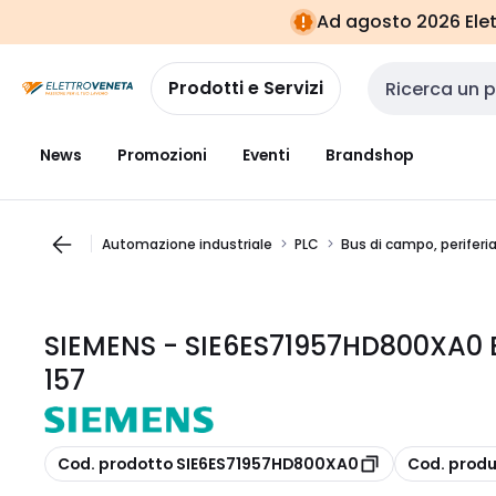
Vai alla
Vai
Ad agosto 2026 Elett
navigazione
alla
pagina
Prodotti e Servizi
Cerca input
News
Promozioni
Eventi
Brandshop
Automazione industriale
PLC
Bus di campo, periferi
SIEMENS - SIE6ES71957HD800XA0 
157
copia
copia
Cod. prodotto SIE6ES71957HD800XA0
Cod. prod