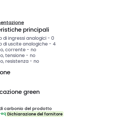
entazione
istiche principali
di ingressi analogici
-
0
 di uscite analogiche
-
4
so, corrente
-
no
o, tensione
-
no
o, resistenza
-
no
ione
icazione green
di carbonio del prodotto
-eq
Dichiarazione del fornitore