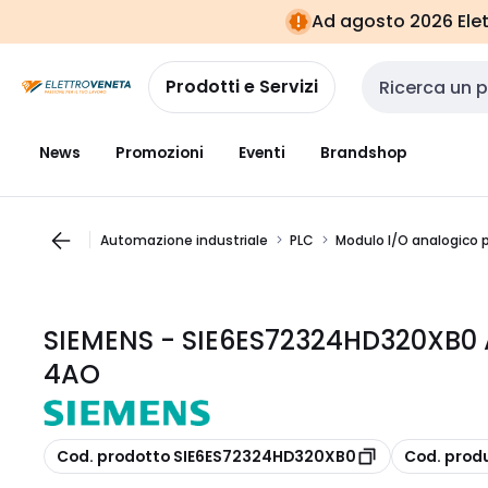
Vai alla
Vai
Ad agosto 2026 Elett
navigazione
alla
pagina
Prodotti e Servizi
Cerca input
News
Promozioni
Eventi
Brandshop
Automazione industriale
PLC
Modulo I/O analogico 
SIEMENS - SIE6ES72324HD320XB0
4AO
copia
copia
Cod. prodotto SIE6ES72324HD320XB0
Cod. prod