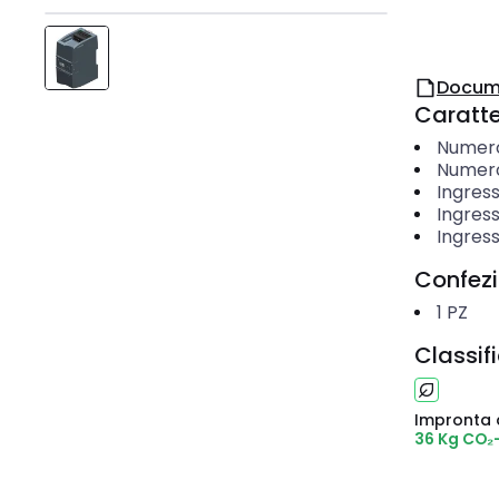
Docum
Caratter
Numero 
Numero
Ingres
Ingress
Ingress
Confez
1
PZ
Classif
Impronta 
36 Kg CO₂