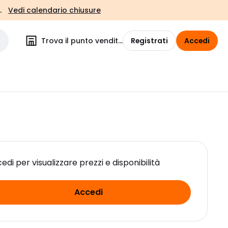
.
Vedi calendario chiusure
Trova il punto vendita
Registrati
Accedi
edi per visualizzare prezzi e disponibilità
Accedi