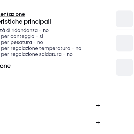
entazione
istiche principali
tà di ridondanza
-
no
 per conteggio
-
sì
 per pesatura
-
no
 per regolazione temperatura
-
no
 per regolazione saldatura
-
no
ione