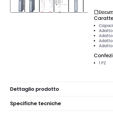
Docum
Caratter
Capaci
Adatto
Adatto
Adatto
Adatto
Confez
1
PZ
Dettaglio prodotto
Specifiche tecniche