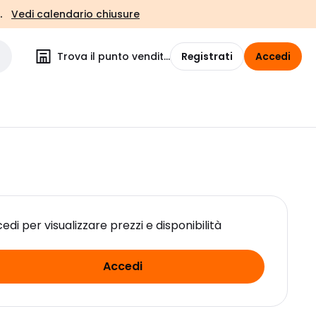
.
Vedi calendario chiusure
Trova il punto vendita
Registrati
Accedi
edi per visualizzare prezzi e disponibilità
Accedi