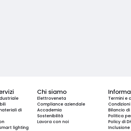
ervizi
Chi siamo
Informaz
dustriale
Elettroveneta
Termini e 
ili
Compliance aziendale
Condizioni
ateriali di
Accademia
Bilancio di
Sostenibilità
Politica pe
ion
Lavora con noi
Policy di D
smart lighting
Inclusione 