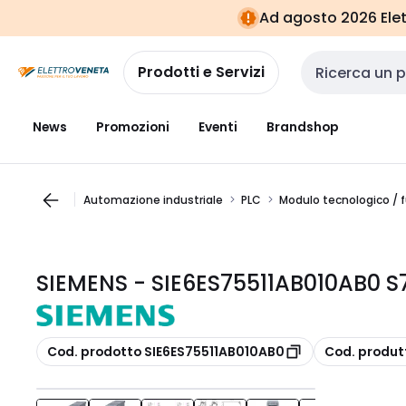
Vai alla
Vai
Ad agosto 2026 Elett
navigazione
alla
pagina
Prodotti e Servizi
Cerca input
News
Promozioni
Eventi
Brandshop
Automazione industriale
PLC
Modulo tecnologico / f
SIEMENS - SIE6ES75511AB010AB0 S
copia
copia
Cod. prodotto SIE6ES75511AB010AB0
Cod. produt