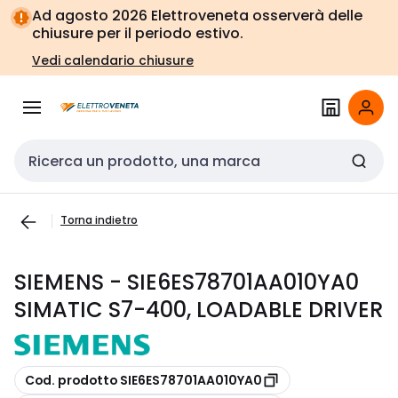
Vai alla
Vai
Ad agosto 2026 Elettroveneta osserverà delle
navigazione
alla
chiusure per il periodo estivo.
pagina
Vedi calendario chiusure
Cerca input
Torna indietro
SIEMENS - SIE6ES78701AA010YA0
SIMATIC S7-400, LOADABLE DRIVER
copia
Cod. prodotto SIE6ES78701AA010YA0