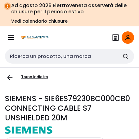
Vai alla
Vai
Ad agosto 2026 Elettroveneta osserverà delle
navigazione
alla
chiusure per il periodo estivo.
pagina
Vedi calendario chiusure
Cerca input
Torna indietro
SIEMENS - SIE6ES79230BC000CB0
CONNECTING CABLE S7
UNSHIELDED 20M