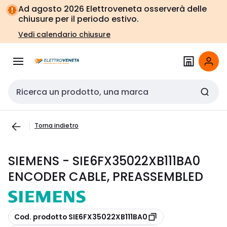
Vai alla
Vai
Ad agosto 2026 Elettroveneta osserverà delle
navigazione
alla
chiusure per il periodo estivo.
pagina
Vedi calendario chiusure
Cerca input
Torna indietro
SIEMENS - SIE6FX35022XB111BA0
ENCODER CABLE, PREASSEMBLED
copia
Cod. prodotto SIE6FX35022XB111BA0