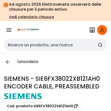
Vai alla
Vai
Ad agosto 2026 Elettroveneta osserverà delle
navigazione
alla
chiusure per il periodo estivo.
pagina
Vedi calendario chiusure
Cerca input
Torna indietro
SIEMENS - SIE6FX38022XB121AH0
ENCODER CABLE, PREASSEMBLED
copia
Cod. prodotto SIE6FX38022XB121AH0