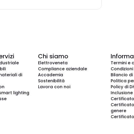
ervizi
Chi siamo
Informaz
dustriale
Elettroveneta
Termini e 
ili
Compliance aziendale
Condizioni
ateriali di
Accademia
Bilancio di
Sostenibilità
Politica pe
ion
Lavora con noi
Policy di D
smart lighting
Inclusione 
sse
Certificato
Certificato
genere
Certificat