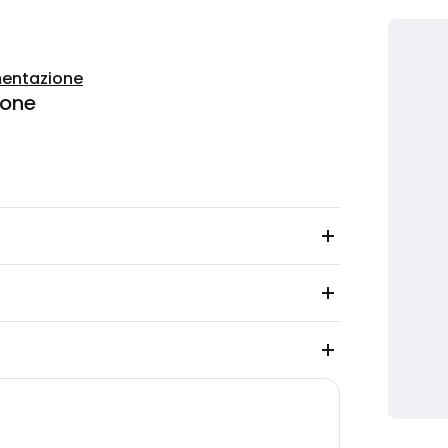
entazione
ione