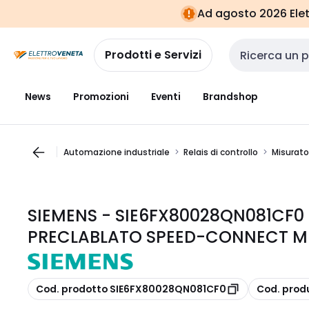
Vai alla
Vai
Ad agosto 2026 Elett
navigazione
alla
pagina
Prodotti e Servizi
Cerca input
News
Promozioni
Eventi
Brandshop
Automazione industriale
Relais di controllo
Misurato
SIEMENS - SIE6FX80028QN081CF
PRECLABLATO SPEED-CONNECT M
copia
copia
Cod. prodotto SIE6FX80028QN081CF0
Cod. prod