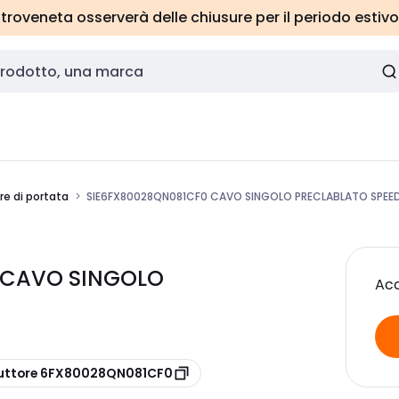
roveneta osserverà delle chiusure per il periodo estivo
re di portata
SIE6FX80028QN081CF0 CAVO SINGOLO PRECLABLATO SPE
0 CAVO SINGOLO
Acc
uttore 6FX80028QN081CF0