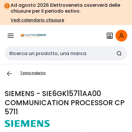
Vai alla
Vai
Ad agosto 2026 Elettroveneta osserverà delle
navigazione
alla
chiusure per il periodo estivo.
pagina
Vedi calendario chiusure
Cerca input
Torna indietro
SIEMENS - SIE6GK15711AA00
COMMUNICATION PROCESSOR CP
5711