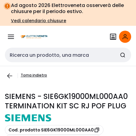
Vai alla
Vai
Ad agosto 2026 Elettroveneta osserverà delle
navigazione
alla
chiusure per il periodo estivo.
pagina
Vedi calendario chiusure
Cerca input
Torna indietro
SIEMENS - SIE6GK19000ML000AA0
TERMINATION KIT SC RJ POF PLUG
copia
Cod. prodotto SIE6GK19000ML000AA0