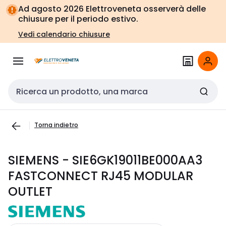
Vai alla
Vai
Ad agosto 2026 Elettroveneta osserverà delle
navigazione
alla
chiusure per il periodo estivo.
pagina
Vedi calendario chiusure
Cerca input
Torna indietro
SIEMENS - SIE6GK19011BE000AA3
FASTCONNECT RJ45 MODULAR
OUTLET