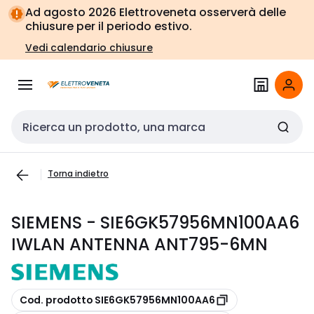
Vai alla
Vai
Ad agosto 2026 Elettroveneta osserverà delle
navigazione
alla
chiusure per il periodo estivo.
pagina
Vedi calendario chiusure
Cerca input
Torna indietro
SIEMENS - SIE6GK57956MN100AA6
IWLAN ANTENNA ANT795-6MN
copia
Cod. prodotto SIE6GK57956MN100AA6