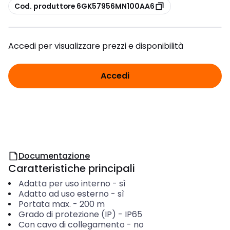
copia
Cod. produttore 6GK57956MN100AA6
Accedi per visualizzare prezzi e disponibilità
Accedi
Documentazione
Caratteristiche principali
Adatta per uso interno
-
sì
Adatto ad uso esterno
-
sì
Portata max.
-
200
m
Grado di protezione (IP)
-
IP65
Con cavo di collegamento
-
no