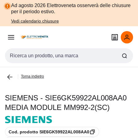
Vai alla
Vai
Ad agosto 2026 Elettroveneta osserverà delle chiusure
navigazione
alla
per il periodo estivo.
pagina
Vedi calendario chiusure
Cerca input
Torna indietro
SIEMENS - SIE6GK59922AL008AA0
MEDIA MODULE MM992-2(SC)
copia
Cod. prodotto SIE6GK59922AL008AA0