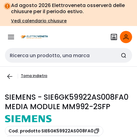
Vai alla
Vai
Ad agosto 2026 Elettroveneta osserverà delle
navigazione
alla
chiusure per il periodo estivo.
pagina
Vedi calendario chiusure
Cerca input
Torna indietro
SIEMENS - SIE6GK59922AS008FA0
MEDIA MODULE MM992-2SFP
copia
Cod. prodotto SIE6GK59922AS008FA0