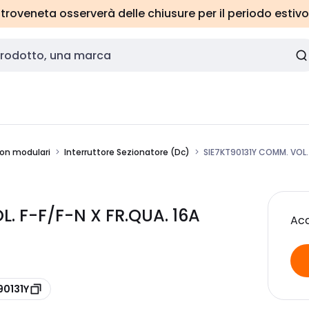
roveneta osserverà delle chiusure per il periodo estivo
 non modulari
Interruttore Sezionatore (Dc)
SIE7KT90131Y COMM. VOL.
. F-F/F-N X FR.QUA. 16A
Acc
90131Y