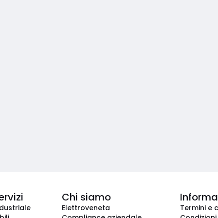
ervizi
Chi siamo
Informaz
dustriale
Elettroveneta
Termini e 
ili
Compliance aziendale
Condizioni