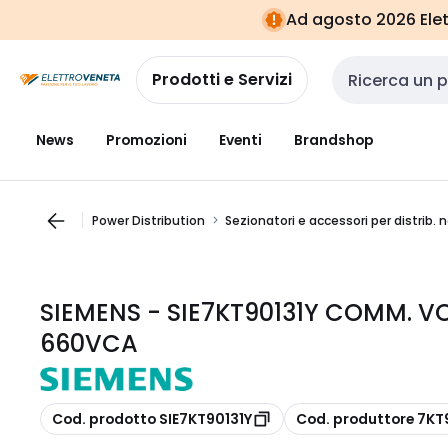
Vai alla
Vai
Ad agosto 2026 Elett
navigazione
alla
pagina
Prodotti e Servizi
Cerca input
News
Promozioni
Eventi
Brandshop
Power Distribution
Sezionatori e accessori per distrib.
SIEMENS - SIE7KT90131Y COMM. VOL
660VCA
copia
copia
Cod. prodotto SIE7KT90131Y
Cod. produttore 7KT