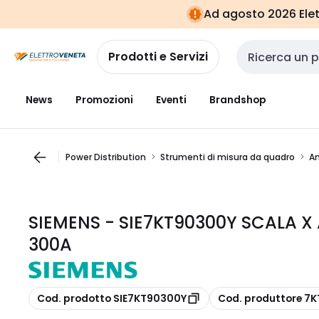
Vai alla
Vai
Ad agosto 2026 Elett
navigazione
alla
pagina
Prodotti e Servizi
Cerca input
News
Promozioni
Eventi
Brandshop
Power Distribution
Strumenti di misura da quadro
A
SIEMENS - SIE7KT90300Y SCALA X
300A
copia
copia
Cod. prodotto SIE7KT90300Y
Cod. produttore 7