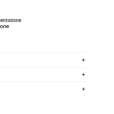
entazione
ione