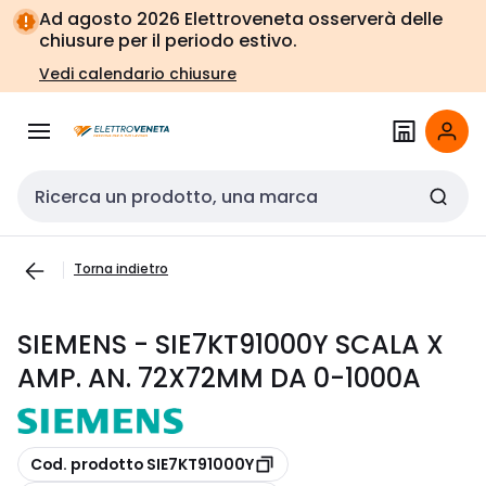
Vai alla
Vai
Ad agosto 2026 Elettroveneta osserverà delle
navigazione
alla
chiusure per il periodo estivo.
pagina
Vedi calendario chiusure
Cerca input
Torna indietro
SIEMENS - SIE7KT91000Y SCALA X
AMP. AN. 72X72MM DA 0-1000A
copia
Cod. prodotto SIE7KT91000Y